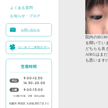
よくある質問
お知らせ・ブログ
お問い合わせ
院内のBGM
を聞いてい
はじめてご来院の方へ
どちらも良さ
AIRGはま
も思います(^
営業時間
9:00-12:30
平日
14:30-20:00
土曜
9:00-13:00
※土曜の午後、日曜・祝日は休診
札幌市 厚別区 大谷地 西6丁目 2-1