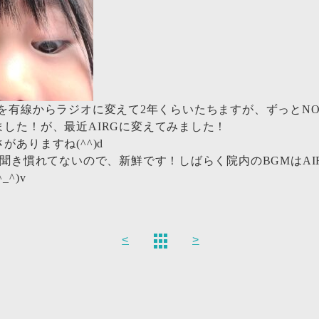
を有線からラジオに変えて2年くらいたちますが、ずっとNOR
ました！が、最近AIRGに変えてみました！
がありますね(^^)d
だ聞き慣れてないので、新鮮です！しばらく院内のBGMはAI
_^)v
<
>