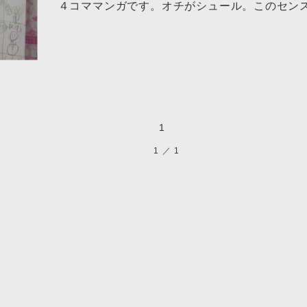
４コママンガです。オチがシュール。このセンス
1
1
／
1