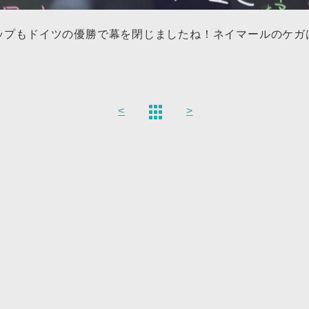
ップもドイツの優勝で幕を閉じましたね！ネイマールのケガ
<
>